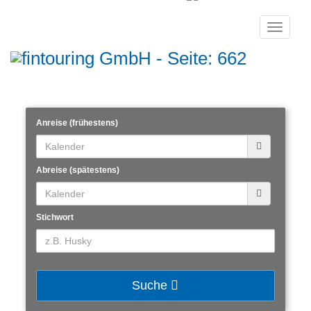
Toggle
navigati
Anreise (frühestens)
Abreise (spätestens)
Stichwort
Suche