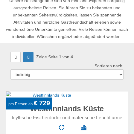
Unsere Reiseangebote sind von Finnland-Experten sorgfältig
ausgearbeitete Reisen. Sie führen Sie zu bekannten und
unbekannten Sehenswürdigkeiten, lassen Sie spannende
Aktivitäten und herzliche Gastfreundschaft erleben sowie
wunderschöne Unterkünfte genießen. Viele Reisen können nach
individuellen Wünschen ergänzt oder abgeändert werden.
Zeige Seite
1
von
4
Sortieren nach:
Sortie
nach
:
€ 729
pro Person ab
Westfinnlands Küste
Idyllische Fischerdörfer und malerische Leuchttürme