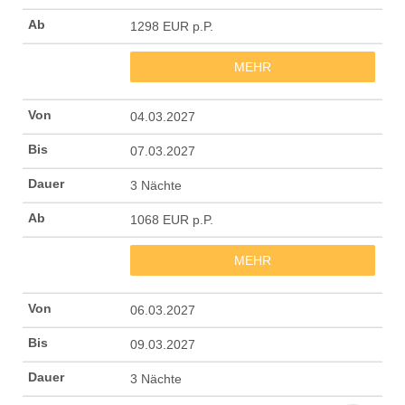
1298 EUR p.P.
MEHR
04.03.2027
07.03.2027
3 Nächte
1068 EUR p.P.
MEHR
06.03.2027
Kundenbewertungen und Erfahrungen zu
(1 Profil)
fintouring GmbH
09.03.2027
SEHR GUT
99%
3 Nächte
Empfehlungen auf
ProvenExpert.com
4,91 / 5,00