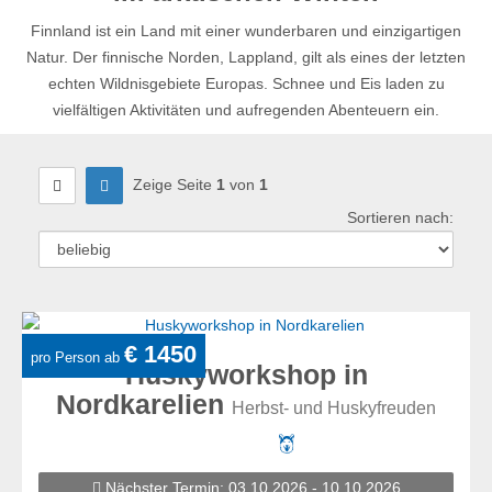
Finnland ist ein Land mit einer wunderbaren und einzigartigen
Natur. Der finnische Norden, Lappland, gilt als eines der letzten
echten Wildnisgebiete Europas. Schnee und Eis laden zu
vielfältigen Aktivitäten und aufregenden Abenteuern ein.
Zeige Seite
1
von
1
Sortieren nach:
Sortie
nach
:
€ 1450
pro Person ab
Huskyworkshop in
Nordkarelien
Herbst- und Huskyfreuden
Nächster Termin: 03.10.2026 - 10.10.2026