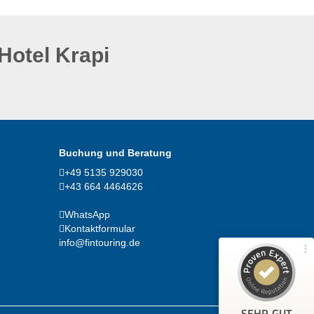
Hotel Krapi
Kundenbewertungen und Erfahrungen zu
fintouring GmbH
(1 Profil)
Buchung und Beratung
99%
SEHR GUT
+49 5135 929030
Empfehlungen auf
+43 664 4464626
ProvenExpert.com
4,91 / 5,00
WhatsApp
107
167
Kontaktformular
info@fintouring.de
Bewertungen von 2
Bewertungen auf
anderen Quellen
ProvenExpert.com
Blick aufs ProvenExpert-Profil werfen
SEHR GUT