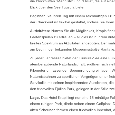
die Blockhütten "Männistö" und "Elvilä", die auf e
Blick über den See Tuusula bieten.
Beginnen Sie Ihren Tag mit einem reichhaltigen Frü
der Check-out ist flexibel gestaltet, sodass Sie Ih
Aktivitäten:
Nutzen Sie die Möglichkeit, Krapis finn
Gartenspielen zu erfreuen – all dies ist in Ihrem Au
breites Spektrum an Aktivitäten angeboten. Der maler
am Beginn der bekannten Museumsstraße Rantatie
Zu jeder Jahreszeit bietet der Tuusula-See eine Füll
atemberaubende Naturlandschaft, eröffnen sich viel
Kilometer umfassenden Seeumrundung einladen. Wenn
Natureisbahnen zu sportlichen Vergnügen unter fre
Sarvikallio mit seinen inspirierenden Aussichten, di
den friedvollen Fjällbo Park, gelegen in der Stille z
Lage:
Das Hotel Krapi liegt nur eine 15-minütige F
einem ruhigen Park, direkt neben einem Golfplatz.
alten Scheunen formen einen friedvollen Innenhof, d