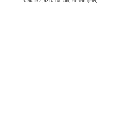
Rantatie 2, 4310 Tuusula, Finnland(FIN)