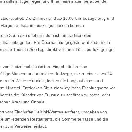
inem sanften Hügel liegen und Ihnen einen atemberaubenden
hstücksbuffet. Die Zimmer sind ab 15:00 Uhr bezugsfertig und
ren Morgen entspannt ausklingen lassen können.
ische Sauna zu erleben oder sich an traditionellen
fenthalt inbegriffen. Für Übernachtungsgäste wird zudem ein
ische Tuusula-See liegt direkt vor Ihrer Tür – perfekt gelegen
.
e von Freizeitmöglichkeiten. Eingebettet in eine
fältige Museen und attraktive Radwege, die zu einer etwa 24
 der Winter einbricht, locken die Langlaufloipen und
iem Himmel. Entdecken Sie zudem idyllische Erholungsorte wie
e bereits die Künstler von Tuusula zu schätzen wussten, oder
wischen Krapi und Onnela.
ahrt vom Flughafen Helsinki-Vantaa entfernt, umgeben von
 Die umliegenden Restaurants, die Sommerterrasse und die
er zum Verweilen einlädt.