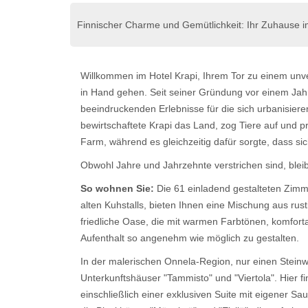
Finnischer Charme und Gemütlichkeit: Ihr Zuhause i
Willkommen im Hotel Krapi, Ihrem Tor zu einem unv
in Hand gehen. Seit seiner Gründung vor einem Jah
beeindruckenden Erlebnisse für die sich urbanisiere
bewirtschaftete Krapi das Land, zog Tiere auf und 
Farm, während es gleichzeitig dafür sorgte, dass s
Obwohl Jahre und Jahrzehnte verstrichen sind, blei
So wohnen Sie:
Die 61 einladend gestalteten Zimm
alten Kuhstalls, bieten Ihnen eine Mischung aus r
friedliche Oase, die mit warmen Farbtönen, komfort
Aufenthalt so angenehm wie möglich zu gestalten.
In der malerischen Onnela-Region, nur einen Steinwu
Unterkunftshäuser "Tammisto" und "Viertola". Hier f
einschließlich einer exklusiven Suite mit eigener 