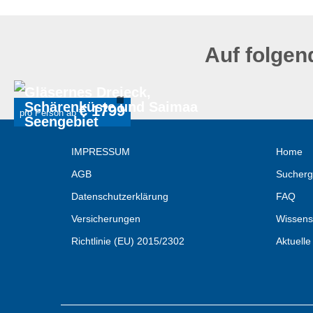
Auf folgen
Gläsernes Dreieck,
Schärenküste und Saimaa
€ 1799
pro Person ab
Seengebiet
IMPRESSUM
Home
AGB
Sucherg
Datenschutzerklärung
FAQ
Versicherungen
Wissens
Richtlinie (EU) 2015/2302
Aktuelle