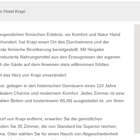
m Hotel Krapi
ergesslichen finnischen Erlebnis, wo Komfort und Natur Hand
rhundert, hat Krapi einen Ort des Durchatmens und der
nde finnische Bevölkerung bereitgestellt. Mit Hingabe
produzierte Nahrungsmittel aus den Erzeugnissen der eigenen
ich die Gäste auf dem Anwesen stets willkommen fühlten.
bt das Herz von Krapi unverändert.
er, gelegen in den historischen Gemäuern eines 110 Jahre
ustikalem Charme und modernem Komfort. Jedes Zimmer ist eine
ablen Betten und kostenlosem WLAN ausgestattet ist, um Ihren
rf von Krapi entfernt, erwarten Sie die gemütlichen
inden Sie 35 Zimmer, die von Standard bis Superior reichen,
Sauna. Oder wählen Sie für einen Hauch von Abgeschiedenheit