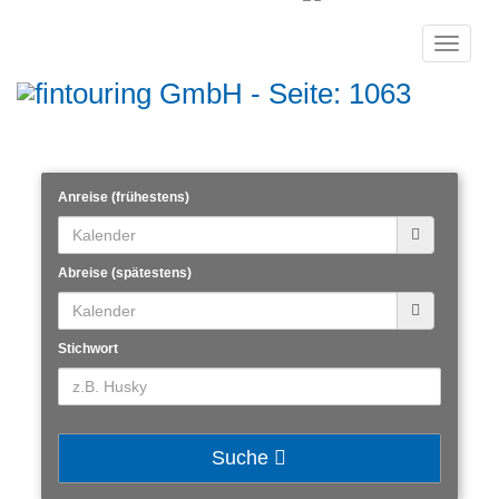
Toggle
navigat
Anreise (frühestens)
Abreise (spätestens)
Stichwort
Suche