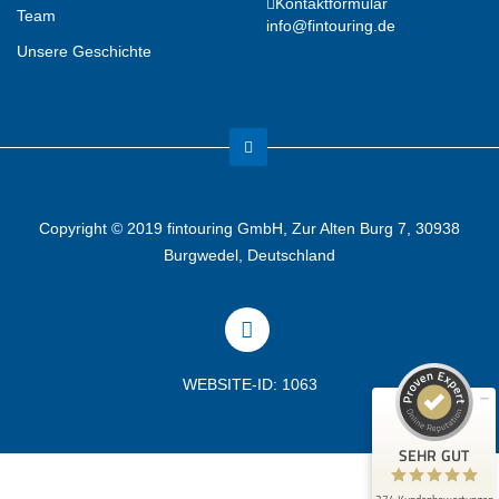
Kontaktformular
Team
info@fintouring.de
Unsere Geschichte
Copyright © 2019 fintouring GmbH, Zur Alten Burg 7, 30938
Kundenbewertungen und Erfahrungen zu
Burgwedel, Deutschland
(1 Profil)
fintouring GmbH
SEHR GUT
99%
Empfehlungen auf
ProvenExpert.com
4,91 / 5,00
WEBSITE-ID: 1063
167
107
Bewertungen auf
Bewertungen von 2
SEHR GUT
ProvenExpert.com
anderen Quellen