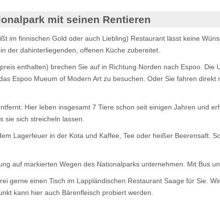
onalpark mit seinen Rentieren
ßt im finnischen Gold oder auch Liebling) Restaurant lässt keine Wü
n der dahinterliegenden, offenen Küche zubereitet.
isepreis enthalten) brechen Sie auf in Richtung Norden nach Espoo. Di
das Espoo Mueum of Modern Art zu besuchen. Oder Sie fahren direkt m
ntfernt. Hier leben insgesamt 7 Tiere schon seit einigen Jahren und erf
 sie sich streicheln lassen.
em Lagerfeuer in der Kota und Kaffee, Tee oder heißer Beerensaft. S
ng auf markierten Wegen des Nationalparks unternehmen. Mit Bus und 
frei gerne einen Tisch im Lappländischen Restaurant Saage für Sie. Wi
unkt kann hier auch Bärenfleisch probiert werden.