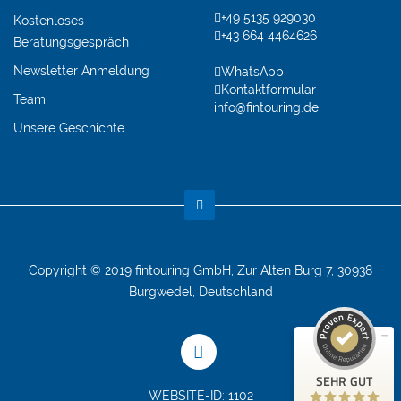
+49 5135 929030
Kostenloses
+43 664 4464626
Beratungsgespräch
Newsletter Anmeldung
WhatsApp
Kontaktformular
Team
info@fintouring.de
Unsere Geschichte
Kundenbewertungen und Erfahrungen zu
(1 Profil)
fintouring GmbH
SEHR GUT
99%
Copyright © 2019 fintouring GmbH, Zur Alten Burg 7, 30938
Empfehlungen auf
Burgwedel, Deutschland
ProvenExpert.com
4,91 / 5,00
167
107
Bewertungen auf
Bewertungen von 2
SEHR GUT
ProvenExpert.com
anderen Quellen
WEBSITE-ID: 1102