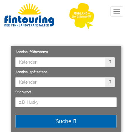
Toggle
navigat
Anreise (frühestens)
Abreise (spätestens)
Stichwort
Suche