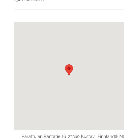
Parattulan Rantatie 16, 23360 Kustavi, Finnland(FIN)