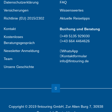
Datenschutzerklärung
FAQ
Versicherungen
Wissenswertes
Richtlinie (EU) 2015/2302
Aktuelle Reisetipps
Kontakt
Buchung und Beratung
+49 5135 929030
Kostenloses
+43 664 4464626
Beratungsgespräch
Newsletter Anmeldung
WhatsApp
Kontaktformular
Team
info@fintouring.de
Unsere Geschichte
Kundenbewertungen und Erfahrungen zu
(1 Profil)
fintouring GmbH
SEHR GUT
99%
Copyright © 2019 fintouring GmbH, Zur Alten Burg 7, 30938