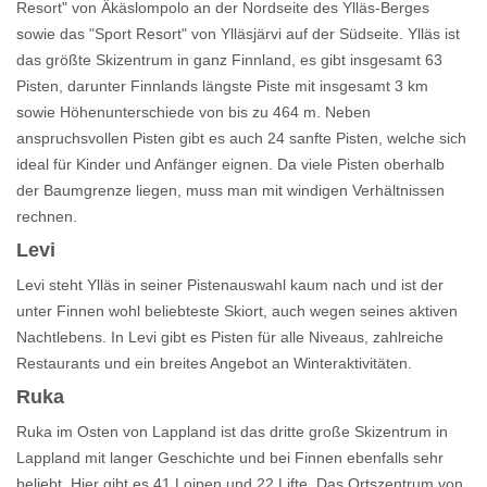
Resort" von Äkäslompolo an der Nordseite des Ylläs-Berges
sowie das "Sport Resort" von Ylläsjärvi auf der Südseite. Ylläs ist
das größte Skizentrum in ganz Finnland, es gibt insgesamt 63
Pisten, darunter Finnlands längste Piste mit insgesamt 3 km
sowie Höhenunterschiede von bis zu 464 m. Neben
anspruchsvollen Pisten gibt es auch 24 sanfte Pisten, welche sich
ideal für Kinder und Anfänger eignen. Da viele Pisten oberhalb
der Baumgrenze liegen, muss man mit windigen Verhältnissen
rechnen.
Levi
Levi steht Ylläs in seiner Pistenauswahl kaum nach und ist der
unter Finnen wohl beliebteste Skiort, auch wegen seines aktiven
Nachtlebens. In Levi gibt es Pisten für alle Niveaus, zahlreiche
Restaurants und ein breites Angebot an Winteraktivitäten.
Ruka
Ruka im Osten von Lappland ist das dritte große Skizentrum in
Lappland mit langer Geschichte und bei Finnen ebenfalls sehr
beliebt. Hier gibt es 41 Loipen und 22 Lifte. Das Ortszentrum von