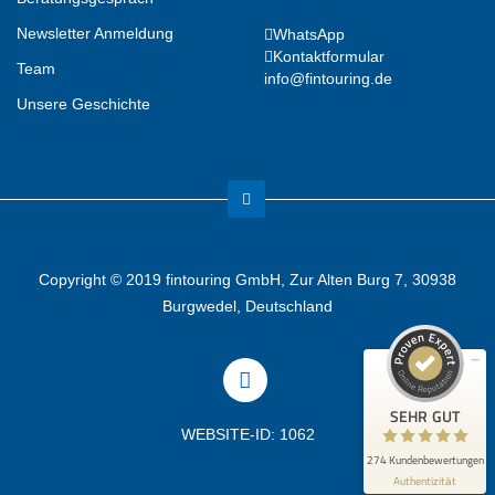
Newsletter Anmeldung
WhatsApp
Kontaktformular
Team
info@fintouring.de
Unsere Geschichte
Kundenbewertungen und Erfahrungen zu
(1 Profil)
fintouring GmbH
SEHR GUT
99%
Copyright © 2019 fintouring GmbH, Zur Alten Burg 7, 30938
Empfehlungen auf
Burgwedel, Deutschland
ProvenExpert.com
4,91 / 5,00
167
107
Bewertungen auf
Bewertungen von 2
SEHR GUT
ProvenExpert.com
anderen Quellen
WEBSITE-ID: 1062
274 Kundenbewertungen
Blick aufs ProvenExpert-Profil werfen
Authentizität