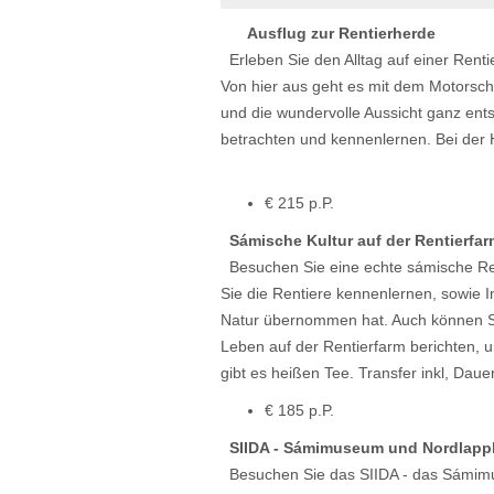
Ausflug zur Rentierherde
Erleben Sie den Alltag auf einer Renti
Von hier aus geht es mit dem Motorschli
und die wundervolle Aussicht ganz ents
betrachten und kennenlernen. Bei der 
€ 215 p.P.
Sámische Kultur auf der Rentierfar
Besuchen Sie eine echte sámische Ren
Sie die Rentiere kennenlernen, sowie I
Natur übernommen hat. Auch können S
Leben auf der Rentierfarm berichten, u
gibt es heißen Tee. Transfer inkl, Dau
€ 185 p.P.
SIIDA - Sámimuseum und Nordlappl
Besuchen Sie das SIIDA - das Sámimus