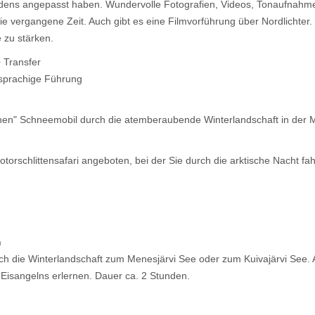
dens angepasst haben. Wundervolle Fotografien, Videos, Tonaufnahm
die vergangene Zeit. Auch gibt es eine Filmvorführung über Nordlichte
ee zu stärken.
 + Transfer
schsprachige Führung
enen" Schneemobil durch die atemberaubende Winterlandschaft in der M
otorschlittensafari angeboten, bei der Sie durch die arktische Nacht f
n
ch die Winterlandschaft zum Menesjärvi See oder zum Kuivajärvi See.
Eisangelns erlernen. Dauer ca. 2 Stunden.