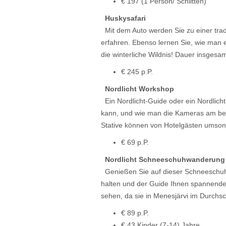
€ 197 (1 Person/ Schlitten)
Huskysafari
Mit dem Auto werden Sie zu einer tradi
erfahren. Ebenso lernen Sie, wie man e
die winterliche Wildnis! Dauer insges
€ 245 p.P.
Nordlicht Workshop
Ein Nordlicht-Guide oder ein Nordlich
kann, und wie man die Kameras am bes
Stative können von Hotelgästen umso
€ 69 p.P.
Nordlicht Schneeschuhwanderung
Genießen Sie auf dieser Schneeschuhw
halten und der Guide Ihnen spannende 
sehen, da sie in Menesjärvi im Durchs
€ 89 p.P.
€ 43 Kinder (7-14) Jahre