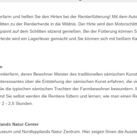
erfarm und helfen Sie den Hirten bei der Rentierfütterung! Mit dem Aut
tten zu der Rentierherde in die Wildnis. Der Hirte wird den Motorschli
pannt auf dem Schlitten sitzend genießen. Bei der Fütterung können Sie
Herde wird ein Lagerfeuer gemacht und Sie können sich mit heißem K
m
tierfarm, deren Bewohner Meister des traditionellen sámischen Kuns
nteressantes über die Entstehung der sámischen Kunst erfahren, die v
ie die typischen sámischen Trachten der Farmbewohner bewundern. I
nd Sie selbst werden die Rentiere füttern und lernen, wie man einen R
er 2 - 2,5 Stunden.
ands Natur Center
eum und Nordlapplands Natur Zentrum. Hier zeigen Ihnen die Ausste