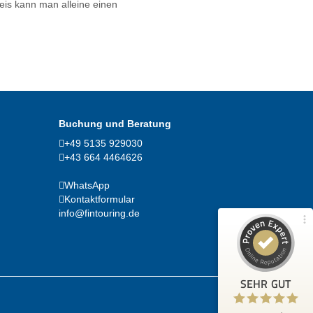
eis kann man alleine einen
Kundenbewertungen und Erfahrungen zu
fintouring GmbH
(1 Profil)
Buchung und Beratung
99%
SEHR GUT
+49 5135 929030
Empfehlungen auf
+43 664 4464626
ProvenExpert.com
4,91 / 5,00
WhatsApp
107
167
Kontaktformular
info@fintouring.de
Bewertungen von 2
Bewertungen auf
anderen Quellen
ProvenExpert.com
Blick aufs ProvenExpert-Profil werfen
SEHR GUT
Anonym
5