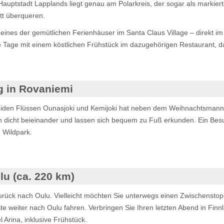
auptstadt Lapplands liegt genau am Polarkreis, der sogar als markierte 
tt überqueren.
t eines der gemütlichen Ferienhäuser im Santa Claus Village – direkt
Tage mit einem köstlichen Frühstück im dazugehörigen Restaurant, das 
g in Rovaniemi
beiden Flüssen Ounasjoki und Kemijoki hat neben dem Weihnachtsmann
en dicht beieinander und lassen sich bequem zu Fuß erkunden. Ein Be
 Wildpark.
u (ca. 220 km)
urück nach Oulu. Vielleicht möchten Sie unterwegs einen Zwischenstopp
e weiter nach Oulu fahren. Verbringen Sie Ihren letzten Abend in Finn
Arina, inklusive Frühstück.