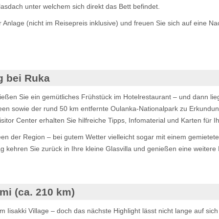
sdach unter welchem sich direkt das Bett befindet.
nlage (nicht im Reisepreis inklusive) und freuen Sie sich auf eine Na
g bei Ruka
ießen Sie ein gemütliches Frühstück im Hotelrestaurant – und dann liegt
een sowie der rund 50 km entfernte Oulanka-Nationalpark zu Erkundun
or Center erhalten Sie hilfreiche Tipps, Infomaterial und Karten für Ih
en der Region – bei gutem Wetter vielleicht sogar mit einem gemiete
ag kehren Sie zurück in Ihre kleine Glasvilla und genießen eine weite
i (ca. 210 km)
sakki Village – doch das nächste Highlight lässt nicht lange auf sich 