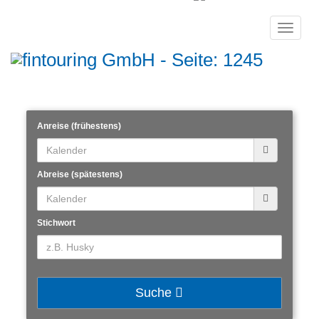
Toggle
navigat
Anreise (frühestens)
Abreise (spätestens)
Stichwort
Suche